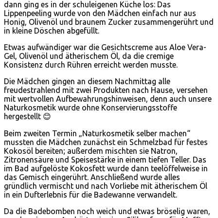
dann ging es in der schuleigenen Küche los: Das
Lippenpeeling wurde von den Mädchen einfach nur aus
Honig, Olivenöl und braunem Zucker zusammengerührt und
in kleine Döschen abgefüllt.
Etwas aufwändiger war die Gesichtscreme aus Aloe Vera-
Gel, Olivenöl und ätherischem Öl, da die cremige
Konsistenz durch Rühren erreicht werden musste.
Die Mädchen gingen an diesem Nachmittag alle
freudestrahlend mit zwei Produkten nach Hause, versehen
mit wertvollen Aufbewahrungshinweisen, denn auch unsere
Naturkosmetik wurde ohne Konservierungsstoffe
hergestellt 😊
Beim zweiten Termin „Naturkosmetik selber machen“
mussten die Mädchen zunächst ein Schmelzbad für festes
Kokosöl bereiten; außerdem mischten sie Natron,
Zitronensäure und Speisestärke in einem tiefen Teller. Das
im Bad aufgelöste Kokosfett wurde dann teelöffelweise in
das Gemisch eingerührt. Anschließend wurde alles
gründlich vermischt und nach Vorliebe mit ätherischem Öl
in ein Dufterlebnis für die Badewanne verwandelt.
Da die Badebomben noch weich und etwas bröselig waren,