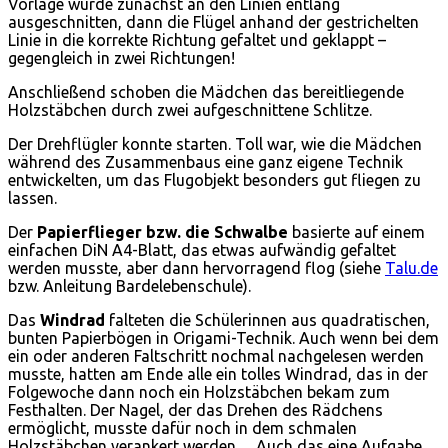
Vorlage wurde zunächst an den Linien entlang
ausgeschnitten, dann die Flügel anhand der gestrichelten
Linie in die korrekte Richtung gefaltet und geklappt –
gegengleich in zwei Richtungen!
Anschließend schoben die Mädchen das bereitliegende
Holzstäbchen durch zwei aufgeschnittene Schlitze.
Der Drehflügler konnte starten. Toll war, wie die Mädchen
während des Zusammenbaus eine ganz eigene Technik
entwickelten, um das Flugobjekt besonders gut fliegen zu
lassen.
Der
Papierflieger bzw. die Schwalbe
basierte auf einem
einfachen DiN A4-Blatt, das etwas aufwändig gefaltet
werden musste, aber dann hervorragend flog (siehe
Talu.de
bzw. Anleitung Bardelebenschule).
Das
Windrad
falteten die Schülerinnen aus quadratischen,
bunten Papierbögen in Origami-Technik. Auch wenn bei dem
ein oder anderen Faltschritt nochmal nachgelesen werden
musste, hatten am Ende alle ein tolles Windrad, das in der
Folgewoche dann noch ein Holzstäbchen bekam zum
Festhalten. Der Nagel, der das Drehen des Rädchens
ermöglicht, musste dafür noch in dem schmalen
Holzstäbchen verankert werden… Auch das eine Aufgabe