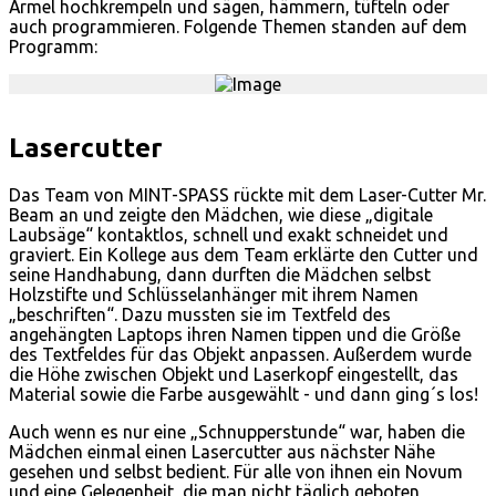
Ärmel hochkrempeln und sägen, hämmern, tüfteln oder
auch programmieren. Folgende Themen standen auf dem
Programm:
Lasercutter
Das Team von MINT-SPASS rückte mit dem Laser-Cutter Mr.
Beam an und zeigte den Mädchen, wie diese „digitale
Laubsäge“ kontaktlos, schnell und exakt schneidet und
graviert. Ein Kollege aus dem Team erklärte den Cutter und
seine Handhabung, dann durften die Mädchen selbst
Holzstifte und Schlüsselanhänger mit ihrem Namen
„beschriften“. Dazu mussten sie im Textfeld des
angehängten Laptops ihren Namen tippen und die Größe
des Textfeldes für das Objekt anpassen. Außerdem wurde
die Höhe zwischen Objekt und Laserkopf eingestellt, das
Material sowie die Farbe ausgewählt - und dann ging´s los!
Auch wenn es nur eine „Schnupperstunde“ war, haben die
Mädchen einmal einen Lasercutter aus nächster Nähe
gesehen und selbst bedient. Für alle von ihnen ein Novum
und eine Gelegenheit, die man nicht täglich geboten